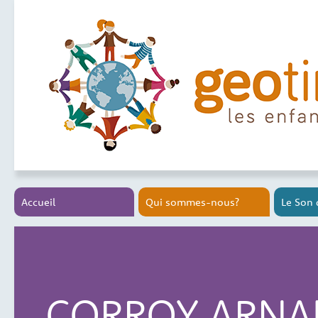
Accueil
Qui sommes-nous?
Le Son 
CORROY ARN