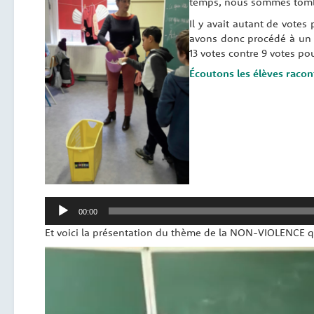
temps, nous sommes tomb
Il y avait autant de vote
avons donc procédé à un 2
13 votes contre 9 votes po
Écoutons les élèves racont
Lecteur
00:00
audio
Et voici la présentation du thème de la NON-VIOLENCE qui
Lecteur
vidéo