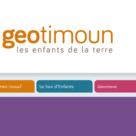
mes-nous?
Le Son d’Enfants
Geomove