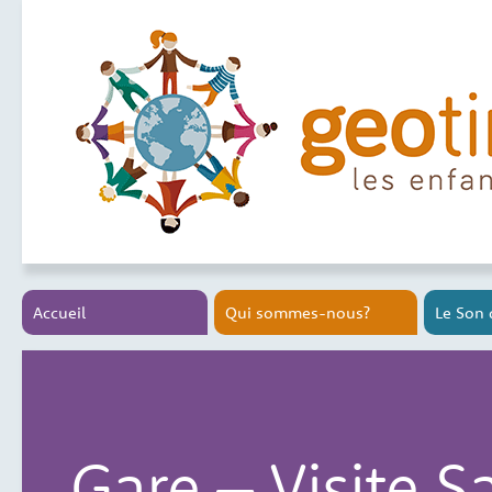
Accueil
Qui sommes-nous?
Le Son 
Gare – Visite S