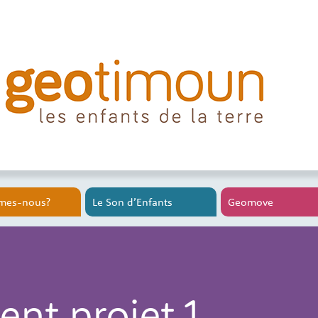
mes-nous?
Le Son d’Enfants
Geomove
nt projet 1