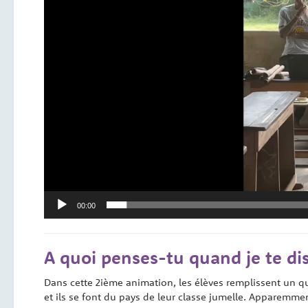
00:00
A quoi penses-tu quand je te di
Dans cette 2ième animation, les élèves remplissent un que
et ils se font du pays de leur classe jumelle. Apparemme