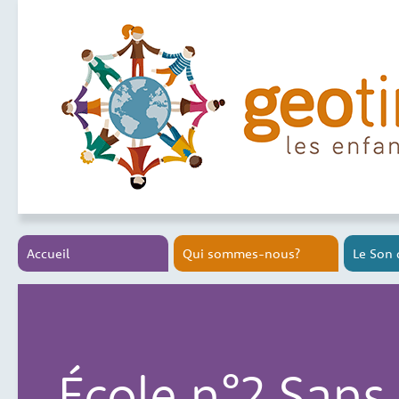
Accueil
Qui sommes-nous?
Le Son 
École n°2 Sans