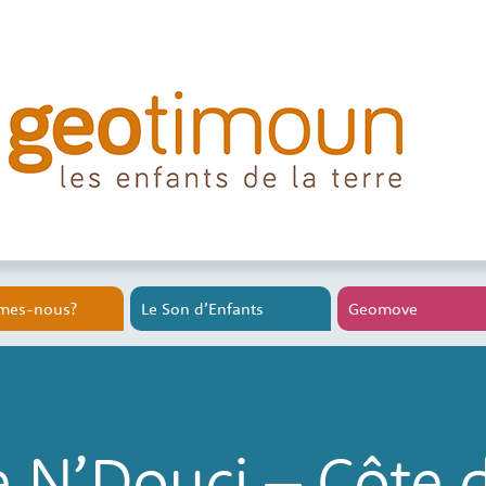
mes-nous?
Le Son d’Enfants
Geomove
e N’Douci – Côte d