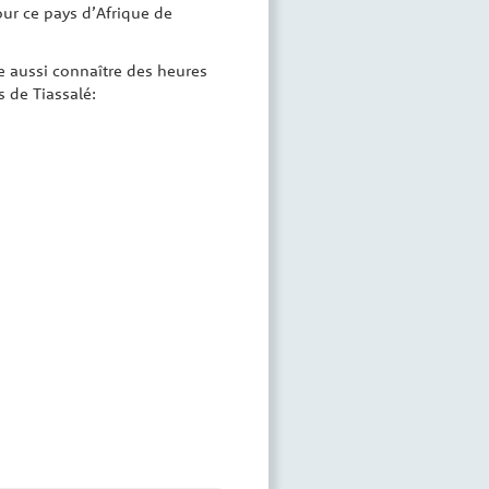
augmenter
pour ce pays d’Afrique de
ou
diminuer
le aussi connaître des heures
le
 de Tiassalé:
volume.