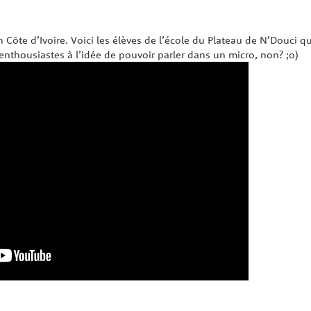
en Côte d’Ivoire. Voici les élèves de l’école du Plateau de N’Douci q
 enthousiastes à l’idée de pouvoir parler dans un micro, non? ;o)