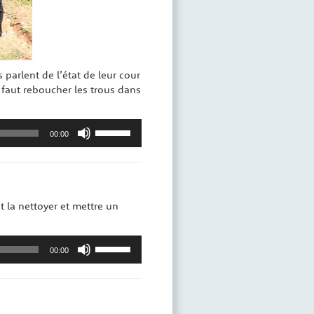
ls parlent de l’état de leur cour
 faut reboucher les trous dans
Utilisez
00:00
les
flèches
haut/bas
pour
augmenter
t la nettoyer et mettre un
ou
diminuer
Utilisez
le
00:00
les
volume.
flèches
haut/bas
pour