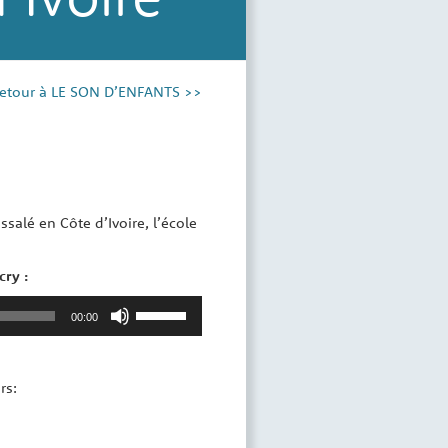
etour à LE SON D’ENFANTS >>
salé en Côte d’Ivoire, l’école
cry :
Utilisez
00:00
les
flèches
haut/bas
rs:
pour
augmenter
ou